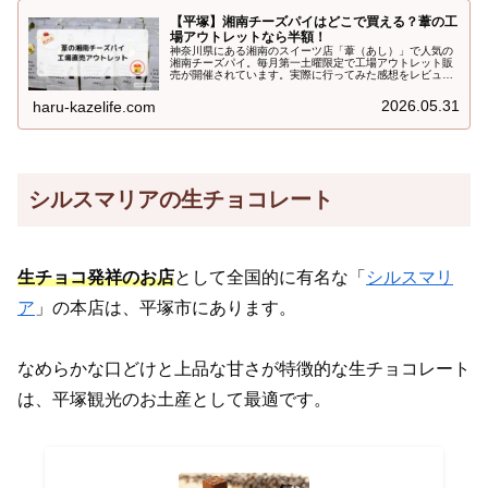
【平塚】湘南チーズパイはどこで買える？葦の工
場アウトレットなら半額！
神奈川県にある湘南のスイーツ店「葦（あし）」で人気の
湘南チーズパイ。毎月第一土曜限定で工場アウトレット販
売が開催されています。実際に行ってみた感想をレビュー
します。
2026.05.31
haru-kazelife.com
シルスマリアの生チョコレート
生チョコ発祥のお店
として全国的に有名な「
シルスマリ
ア
」の本店は、平塚市にあります。
なめらかな口どけと上品な甘さが特徴的な生チョコレート
は、平塚観光のお土産として最適です。