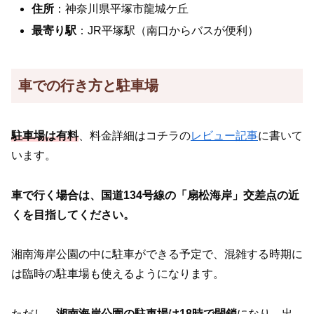
住所
：神奈川県平塚市龍城ケ丘
最寄り駅
：JR平塚駅（南口からバスが便利）
車での行き方と駐車場
駐車場は有料
、料金詳細はコチラの
レビュー記事
に書いて
います。
車で行く場合は、国道134号線の「扇松海岸」交差点の近
くを目指してください。
湘南海岸公園の中に駐車ができる予定で、混雑する時期に
は臨時の駐車場も使えるようになります。
ただし、
湘南海岸公園の駐車場は18時で閉鎖
になり、出