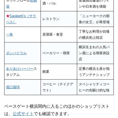
サッケンロール
君嶋
老舗酒店厳選のワイ
酒・バル
屋
ンや日本酒を堪能
★
Sarabeth’s（サラ
「ニューヨークの朝
レストラン
ベス）
食の女王」が再登場
丁寧なお料理が自慢
一角
居酒屋・食堂
の横浜初上陸店
横浜生まれの人気パ
ポンパドウル
ベーカリー・喫茶
ン屋による喫茶併設
店
ありあけハーバー
ス
定番の横浜土産が揃
銘菓
タジアム
うアンテナショップ
コーヒー（テイクア
スペシャリティコー
堀口珈琲
ウト）
ヒーの先駆け的な味
ベースゲート横浜関内に入るこのほかのショップリスト
は、
公式サイト
でも確認できます。