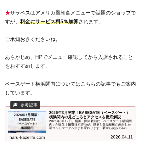
★
サラベスはアメリカ風朝食メニューで話題のショップで
すが、
料金にサービス料5％加算
されます。
ご承知おきくださいね。
あらかじめ、HPでメニュー確認してから入店されること
をおすすめします。
ベースゲート横浜関内についてはこちらの記事でもご案内
しています。
2026年3月開業！BASEGATE（ベースゲート）
横浜関内の見どころとアクセスを徹底解説
2026年3月19日、横浜・関内駅前に「ベースゲート横浜関
内」が誕生！旧市役所跡地が、歴史と最新技術が融合した
新ランドマークへ生まれ変わります。駅から徒歩1分の好
立地、ライブビューイングアリーナなどの注目施設や基本
情報を解説します。
2026.04.11
haru-kazelife.com