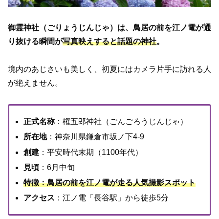
御霊神社（ごりょうじんじゃ）は、鳥居の前を江ノ電が通
り抜ける瞬間が
写真映えすると話題の神社
。
境内のあじさいも美しく、初夏にはカメラ片手に訪れる人
が絶えません。
正式名称
：権五郎神社（ごんごろうじんじゃ）
所在地
：神奈川県鎌倉市坂ノ下4-9
創建
：平安時代末期（1100年代）
見頃
：6月中旬
特徴：鳥居の前を江ノ電が走る人気撮影スポット
アクセス
：江ノ電「長谷駅」から徒歩5分