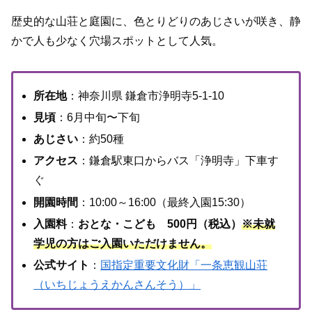
歴史的な山荘と庭園に、色とりどりのあじさいが咲き、静
かで人も少なく穴場スポットとして人気。
所在地
：神奈川県 鎌倉市浄明寺5-1-10
見頃
：6月中旬〜下旬
あじさい
：約50種
アクセス
：鎌倉駅東口からバス「浄明寺」下車す
ぐ
開園時間
：10:00～16:00（最終入園15:30）
入園料
：
おとな・こども 500円（税込）
※未就
学児の方はご入園いただけません。
公式サイト
：
国指定重要文化財「一条恵観山荘
（いちじょうえかんさんそう）」