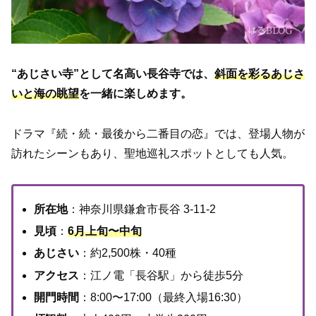
“あじさい寺”として名高い長谷寺では、
斜面を彩るあじさ
いと海の眺望
を一緒に楽しめます。
ドラマ『続・続・最後から二番目の恋』では、登場人物が
訪れたシーンもあり、聖地巡礼スポットとしても人気。
所在地
：神奈川県鎌倉市長谷 3-11-2
見頃
：
6月上旬〜中旬
あじさい
：約2,500株・40種
アクセス
：江ノ電「長谷駅」から徒歩5分
開門時間
：8:00〜17:00（最終入場16:30）