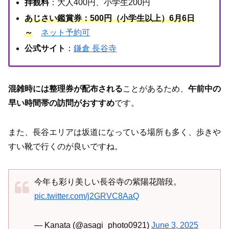
拝観料
：大人400円、小学生200円
あじさい鑑賞券：500円（小学生以上）
6月6日
～
ネット予約可
公式サイト
：
鎌倉 長谷寺
混雑時には整理券が配布される
ことがあるため、
午前中の
早い時間帯の訪問がおすすめ
です。
また、長谷エリアは坂道になっている場所も多く、歩きや
すい靴で行くのが良いですね。
今年も彩り美しい長谷寺の紫陽花階段。
pic.twitter.com/j2GRVC8AaQ
— Kanata (@asagi_photo0921)
June 3, 2025